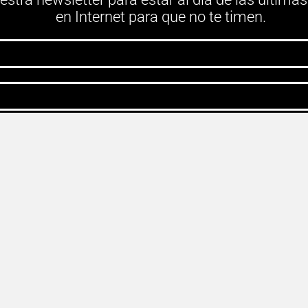
en Internet para que no te timen.
s de uso y política de privacidad
SUSCRÍBEME