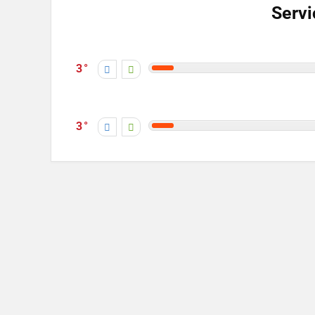
Servi
3
3