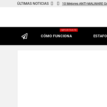
ÚLTIMAS NOTICIAS
10 Mejores ANTI-MALWARE Gra
Estafas en WHATSAPP, los 5
Qué Es Skimmer y Cómo Evitar 
ESTAFAS en MILANUNCIOS, lo
IMPORTANTE
Qué Es ANTIMALWARE, Tipos Y
CÓMO FUNCIONA
ESTAF
Qué Es MALWARE, Tipos y Cóm
Qué Es ADWARE, Tipos y Cómo
Qué Es RANSOMWARE y Cómo E
¿QUIEN Visita Tu Perfil de F
HACKERS, Qué Son, Tipos y 