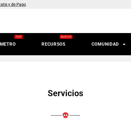
tis y de Pago
 Timos Más Comunes
la Duplicación de Tarjetas
s 5 Timos Más Comunes
TOP
NUEVO
 Ventajas de Protegerte
OMETRO
RECURSOS
COMUNIDAD
o Evitar Un Ataque
 Prevenir Pop-Ups Molestos
vitar «Secuestrar» Archivos
ACEBOOK? ¡La Verdad!
los Más FAMOSOS
Servicios