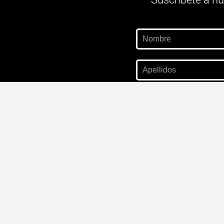
Acepto las
condicione