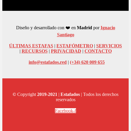
Diseño y desarrollado con ❤️ en
Madrid
por
Ignacio
Santiago
ÚLTIMAS ESTAFAS
|
ESTAFÓMETRO
|
SERVICIOS
|
RECURSOS
|
PRIVACIDAD
|
CONTACTO
info@estafados.red
|
(+34) 620 009 655
©
Copyright
2019-2021
|
Estafados
| Todos los derechos
reservados
Facebook-f