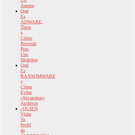
Un
Ataque
Qué
Es
ADWARE,
Tipos
y
Cómo
Prevenir
Pop-
Ups
Molestos
Qué
Es
RANSOMWARE
y
Cómo
Evitar
«Secuestrar»
Archivos
¿QUIEN
Visita
Tu
Perfil
de