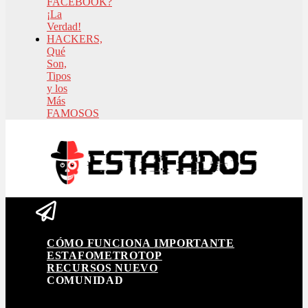
FACEBOOK?
¡La
Verdad!
HACKERS,
Qué
Son,
Tipos
y los
Más
FAMOSOS
CÓMO FUNCIONA
IMPORTANTE
ESTAFOMETRO
TOP
RECURSOS
NUEVO
COMUNIDAD