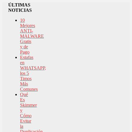
ÚLTIMAS
NOTICIAS
10
Mejores
ANTI-
MALWARE
Gratis
y de
Pago
Estafas
en
WHATSAPP,
los 5
Timos
Más
Comunes
Qué
Es
Skimmer
y
Cómo
Evitar
la
Duplicación