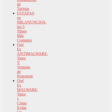
de
Tarjetas
ESTAFAS
en
MILANUNCIOS,
los 5
Timos
Más
Comunes
Qué
Es
ANTIMALWARE,
Tipos
Y
Ventajas
de
Protegerte
Qué
Es
MALWARE,
Tipos
y
Cómo
Evitar